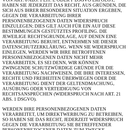
HABEN SIE JEDERZEIT DAS RECHT, AUS GRÜNDEN, DIE
SICH AUS IHRER BESONDEREN SITUATION ERGEBEN,
GEGEN DIE VERARBEITUNG IHRER
PERSONENBEZOGENEN DATEN WIDERSPRUCH
EINZULEGEN; DIES GILT AUCH FÜR EIN AUF DIESE
BESTIMMUNGEN GESTÜTZTES PROFILING. DIE
JEWEILIGE RECHTSGRUNDLAGE, AUF DENEN EINE
VERARBEITUNG BERUHT, ENTNEHMEN SIE DIESER
DATENSCHUTZERKLÄRUNG. WENN SIE WIDERSPRUCH
EINLEGEN, WERDEN WIR IHRE BETROFFENEN
PERSONENBEZOGENEN DATEN NICHT MEHR
VERARBEITEN, ES SEI DENN, WIR KÖNNEN
ZWINGENDE SCHUTZWÜRDIGE GRÜNDE FÜR DIE
VERARBEITUNG NACHWEISEN, DIE IHRE INTERESSEN,
RECHTE UND FREIHEITEN ÜBERWIEGEN ODER DIE
VERARBEITUNG DIENT DER GELTENDMACHUNG,
AUSÜBUNG ODER VERTEIDIGUNG VON
RECHTSANSPRÜCHEN (WIDERSPRUCH NACH ART. 21
ABS. 1 DSGVO).
WERDEN IHRE PERSONENBEZOGENEN DATEN
VERARBEITET, UM DIREKTWERBUNG ZU BETREIBEN,
SO HABEN SIE DAS RECHT, JEDERZEIT WIDERSPRUCH
GEGEN DIE VERARBEITUNG SIE BETREFFENDER
PERSONENBEZOGENER DATEN ZUM ZWECKE