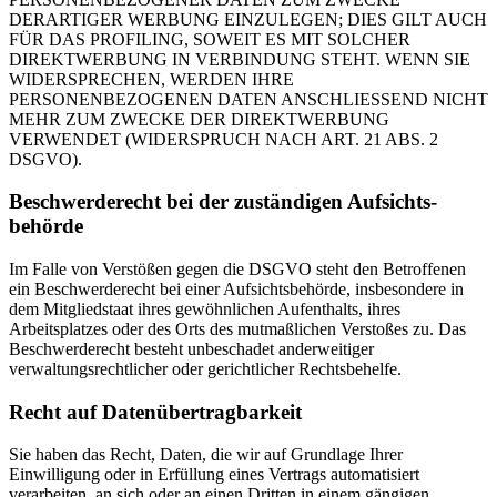
DERARTIGER WERBUNG EINZULEGEN; DIES GILT AUCH
FÜR DAS PROFILING, SOWEIT ES MIT SOLCHER
DIREKTWERBUNG IN VERBINDUNG STEHT. WENN SIE
WIDERSPRECHEN, WERDEN IHRE
PERSONENBEZOGENEN DATEN ANSCHLIESSEND NICHT
MEHR ZUM ZWECKE DER DIREKTWERBUNG
VERWENDET (WIDERSPRUCH NACH ART. 21 ABS. 2
DSGVO).
Beschwerde­recht bei der zuständigen Aufsichts­
behörde
Im Falle von Verstößen gegen die DSGVO steht den Betroffenen
ein Beschwerderecht bei einer Aufsichtsbehörde, insbesondere in
dem Mitgliedstaat ihres gewöhnlichen Aufenthalts, ihres
Arbeitsplatzes oder des Orts des mutmaßlichen Verstoßes zu. Das
Beschwerderecht besteht unbeschadet anderweitiger
verwaltungsrechtlicher oder gerichtlicher Rechtsbehelfe.
Recht auf Daten­übertrag­barkeit
Sie haben das Recht, Daten, die wir auf Grundlage Ihrer
Einwilligung oder in Erfüllung eines Vertrags automatisiert
verarbeiten, an sich oder an einen Dritten in einem gängigen,