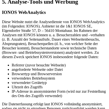
5. Analyse-Tools und Werbung
IONOS WebAnalytics
Diese Website nutzt die Analysedienste von IONOS WebAnalytics
(im Folgenden: IONOS). Anbieter ist die 1&1 IONOS SE,
Elgendorfer Straße 57, D – 56410 Montabaur. Im Rahmen der
Analysen mit IONOS können u. a. Besucherzahlen und –verhalten
(z. B. Anzahl der Seitenaufrufe, Dauer eines Webseitenbesuchs,
Absprungraten), Besucherquellen (d. h., von welcher Seite der
Besucher kommt), Besucherstandorte sowie technische Daten
(Browser- und Betriebssystemversionen) analysiert werden. Zu
diesem Zweck speichert IONOS insbesondere folgende Daten:
Referrer (zuvor besuchte Webseite)
angeforderte Webseite oder Datei
Browsertyp und Browserversion
verwendetes Betriebssystem
verwendeter Gerätetyp
Uhrzeit des Zugriffs
IP-Adresse in anonymisierter Form (wird nur zur Feststellung
des Orts des Zugriffs verwendet)
Die Datenerfassung erfolgt laut IONOS vollständig anonymisiert,
sodass sie nicht zu einzelnen Personen zurückverfolgt werden kann.